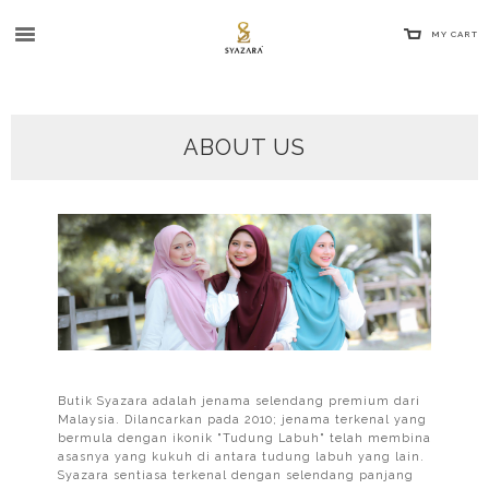
MY CART
ABOUT US
Butik Syazara adalah jenama selendang premium dari
Malaysia. Dilancarkan pada 2010; jenama terkenal yang
bermula dengan ikonik "Tudung Labuh" telah membina
asasnya yang kukuh di antara tudung labuh yang lain.
Syazara sentiasa terkenal dengan selendang panjang